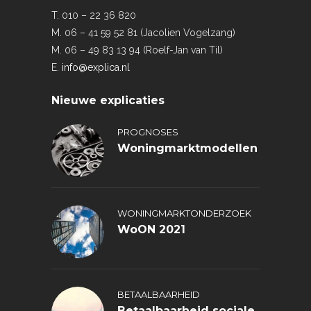
T. 010 – 22 36 820
M. 06 – 41 59 52 81 (Jacolien Vogelzang)
M. 06 – 49 83 13 94 (Roelf-Jan van Til)
E.
info@explica.nl
Nieuwe explicaties
PROGNOSES
Woningmarktmodellen
WONINGMARKTONDERZOEK
WoON 2021
BETAALBAARHEID
Betaalbaarheid sociale