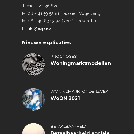
T. 010 – 22 36 820
M. 06 – 41 59 52 81 (Jacolien Vogelzang)
M. 06 – 49 83 13 94 (Roelf-Jan van Til)
E.
info@explica.nl
Nieuwe explicaties
PROGNOSES
Woningmarktmodellen
WONINGMARKTONDERZOEK
WoON 2021
BETAALBAARHEID
Betaalbaarheid sociale